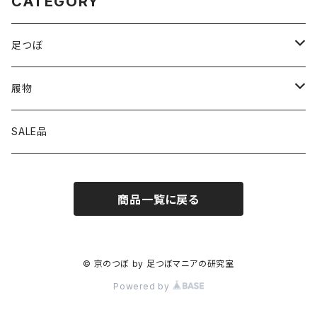
CATEGORY
足つぼ
サブスク
履物
家の中
SALE品
外
商品一覧に戻る
© 京のつぼ by 足つぼマニアの研究室
Powered by